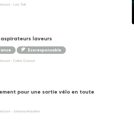
ecture - Loïs Telli
 aspirateurs laveurs
rance
Ecoresponsable
 lecture - Coline Grasset
ement pour une sortie vélo en toute
e lecture - Johanna Amselem