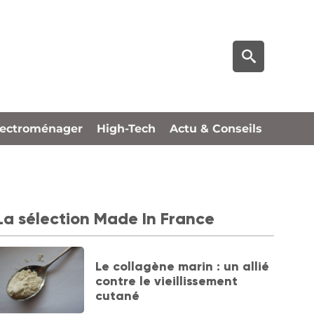
lectroménager
High-Tech
Actu & Conseils
La sélection Made In France
Le collagène marin : un allié
contre le vieillissement
cutané