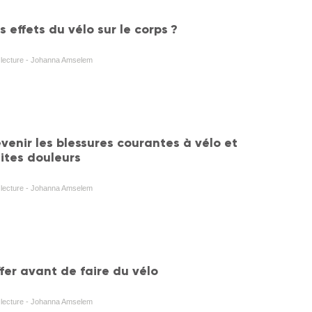
s effets du vélo sur le corps ?
e lecture - Johanna Amselem
enir les blessures courantes à vélo et
tites douleurs
e lecture - Johanna Amselem
fer avant de faire du vélo
e lecture - Johanna Amselem