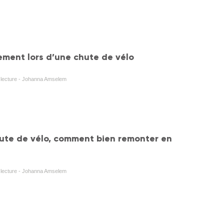
ement lors d’une chute de vélo
e lecture - Johanna Amselem
ute de vélo, comment bien remonter en
e lecture - Johanna Amselem