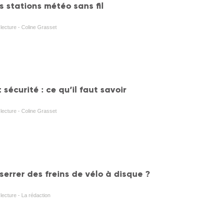
s stations météo sans fil
 lecture - Coline Grasset
 sécurité : ce qu’il faut savoir
 lecture - Coline Grasset
errer des freins de vélo à disque ?
lecture - La rédaction