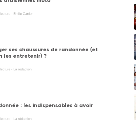
es draisiennes moto
lecture - Emilie Cartier
er ses chaussures de randonnée (et
 les entretenir) ?
lecture - La rédaction
donnée : les indispensables à avoir
lecture - La rédaction