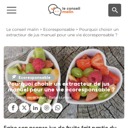
Panneau de gestion des cookies
Le conseil malin
>
Ecoresponsable
>
Pourquoi choisir un
extracteur de jus manuel pour une vie écoresponsable ?
Ecoresponsable
Pourquoi choisir un extracteur de jus
manuel pour une vie écoresponsable ?
Juin 2024
- 5 min de lecture - Barbara Leblanc
Faire son propre jus de fruits fait partie du