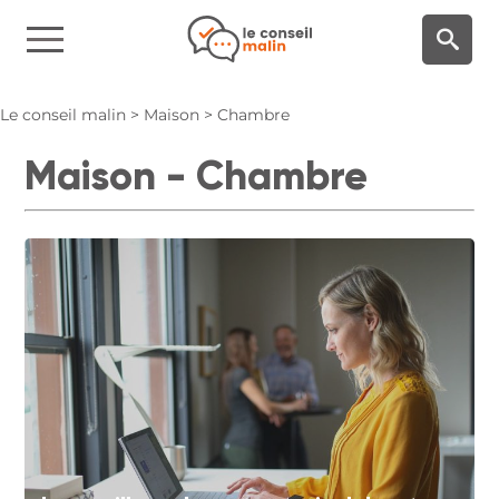
Panneau de gestion des cookies
Le conseil malin
>
Maison
>
Chambre
Maison - Chambre