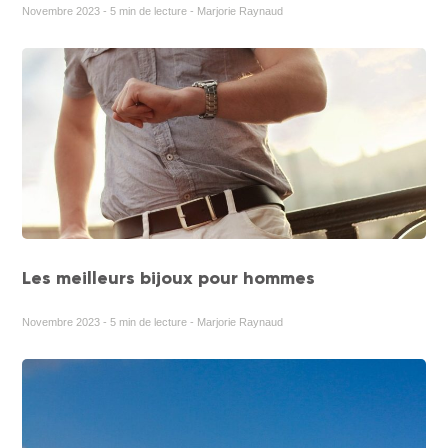
Novembre 2023 - 5 min de lecture - Marjorie Raynaud
Les meilleurs bijoux pour hommes
Novembre 2023 - 5 min de lecture - Marjorie Raynaud