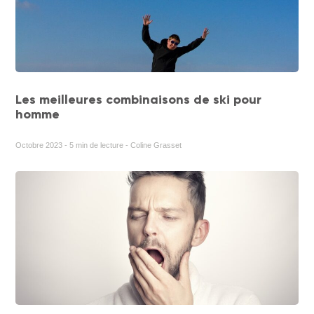
Les meilleures combinaisons de ski pour
homme
Octobre 2023 - 5 min de lecture - Coline Grasset