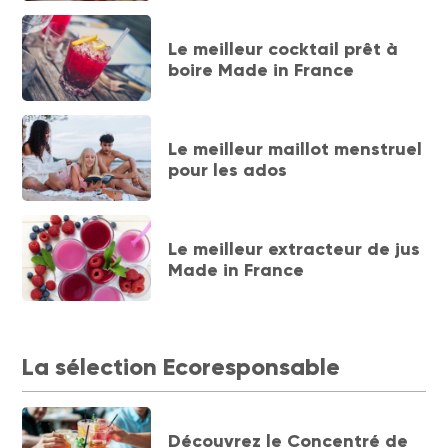
Le meilleur cocktail prêt à
boire Made in France
Le meilleur maillot menstruel
pour les ados
Le meilleur extracteur de jus
Made in France
La sélection Ecoresponsable
Découvrez le Concentré de