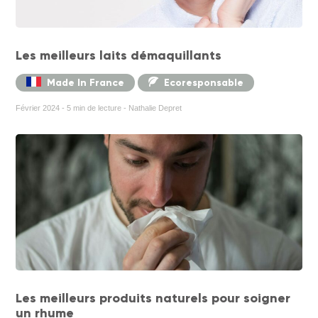
Les meilleurs laits démaquillants
Made In France
Ecoresponsable
Février 2024 - 5 min de lecture - Nathalie Depret
Les meilleurs produits naturels pour soigner
un rhume