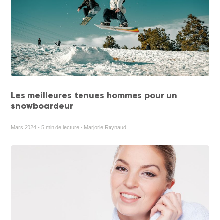
Les meilleures tenues hommes pour un
snowboardeur
Mars 2024 - 5 min de lecture - Marjorie Raynaud