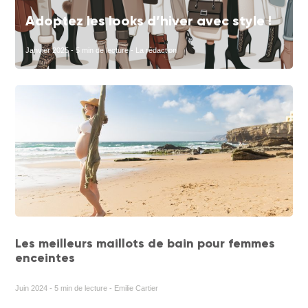
Adoptez les looks d’hiver avec style !
Janvier 2025 - 5 min de lecture - La rédaction
Les meilleurs maillots de bain pour femmes
enceintes
Juin 2024 - 5 min de lecture - Emilie Cartier