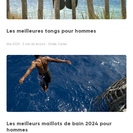
Les meilleures tongs pour hommes
Mai 2024 - 5 min de lecture - Emilie Cartier
Les meilleurs maillots de bain 2024 pour
hommes