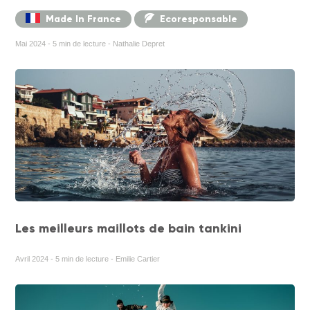
Made In France
Ecoresponsable
Mai 2024 - 5 min de lecture - Nathalie Depret
Les meilleurs maillots de bain tankini
Avril 2024 - 5 min de lecture - Emilie Cartier