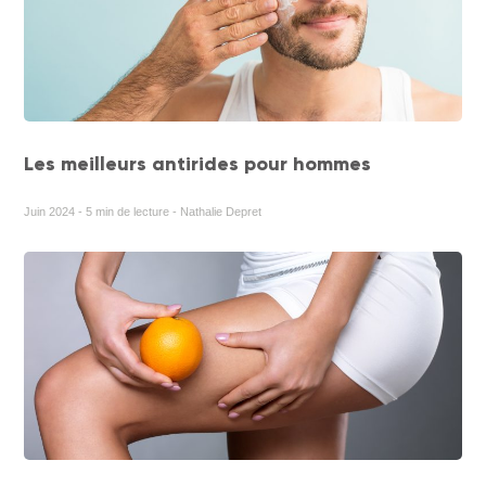
Les meilleurs antirides pour hommes
Juin 2024 - 5 min de lecture - Nathalie Depret