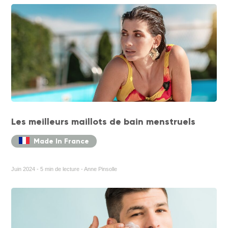
Les meilleurs maillots de bain menstruels
Made In France
Juin 2024 - 5 min de lecture - Anne Pinsolle