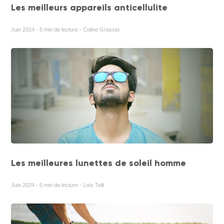
Les meilleurs appareils anticellulite
Juin 2024 - 5 min de lecture - Coline Grasset
Les meilleures lunettes de soleil homme
Juin 2024 - 5 min de lecture - Loïs Telli