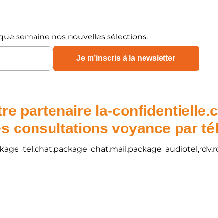
que semaine nos nouvelles sélections.
re partenaire la-confidentielle
s consultations voyance par t
package_tel,chat,package_chat,mail,package_audiotel,rdv,r