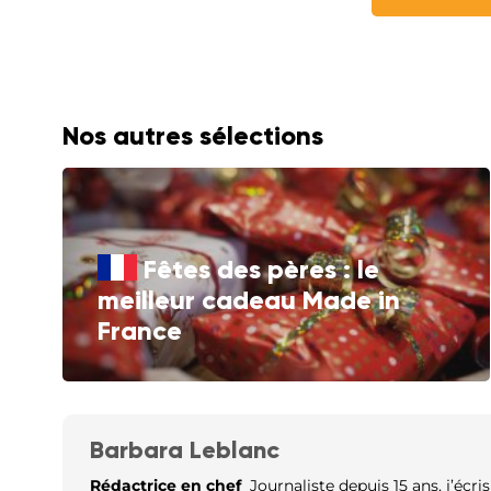
Nos autres sélections
Fêtes des pères : le
meilleur cadeau Made in
France
Barbara Leblanc
Rédactrice en chef
Journaliste depuis 15 ans, j’écri