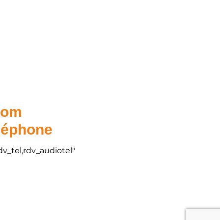
.com
éléphone
dv_tel,rdv_audiotel"