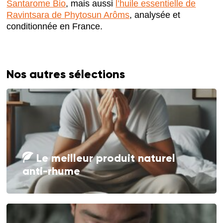
Santarome Bio
, mais aussi
l’huile essentielle de
Ravintsara de Phytosun Arôms
, analysée et
conditionnée en France.
Nos autres sélections
Le meilleur produit naturel
anti-rhume