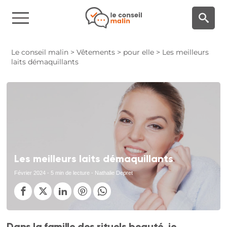
Panneau de gestion des cookies
Le conseil malin
>
Vêtements
>
pour elle
>
Les meilleurs
laits démaquillants
Les meilleurs laits démaquillants
Février 2024
- 5 min de lecture - Nathalie Depret
Dans la famille des rituels beauté, je