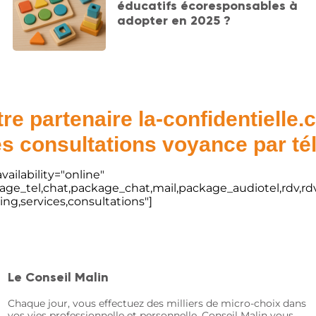
éducatifs écoresponsables à
adopter en 2025 ?
re partenaire la-confidentielle
s consultations voyance par t
vailability="online"
kage_tel,chat,package_chat,mail,package_audiotel,rdv,rdv
ting,services,consultations"]
Le Conseil Malin
Chaque jour, vous effectuez des milliers de micro-choix dans
vos vies professionnelle et personnelle. Conseil Malin vous