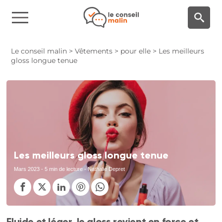
Panneau de gestion des cookies
Le conseil malin
>
Vêtements
>
pour elle
>
Les meilleurs
gloss longue tenue
Les meilleurs gloss longue tenue
Mars 2023
- 5 min de lecture - Nathalie Depret
Fluide et léger, le gloss revient en force et