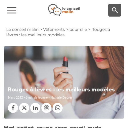
Panneau de gestion des cookies
Le conseil malin
>
Vêtements
>
pour elle
>
Rouges à
lèvres : les meilleurs modèles
Rouges à lèvres : les meilleurs modèles
Mars 2022
- 5 min de lecture - Nathalie Depret
Mat, satiné, rouge, rose, corail, nude,