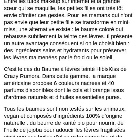
Entre les tutos makeup sur internet et la grande
sœur qui se maquille, les petites filles ont très tôt
envie d’imiter ces gestes. Pour les mamans qui n’ont
pas envie que leur petite fille se transforme en mini-
miss, une alternative existe : le baume coloré qui
rehausse subtilement la teinte des lèvres. Il présente
un autre avantage conséquent si on le choisit bien :
des ingrédients sains et hydratants pour préserver
les lèvres malmenées par le froid ou le soleil.
C’est le cas du Baume à lèvres teinté HibisKiss de
Crazy Rumors. Dans cette gamme, la marque
américaine propose 6 couleurs nacrées et 40
parfums disponibles dont le cola et l’orange issus
d’arômes naturels et d’huiles essentielles pures.
Tous les baumes sont non testés sur les animaux,
vegan et composés d’ingrédients 100% d’origine
naturelle : du beurre de karité bio pour nourrir, de
l’huile de jojoba pour adoucir les lèvres fragilisées
ainsi que des huiles d’olive extra vierge bio et de