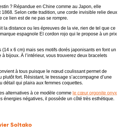
 destin ? Répandue en Chine comme au Japon, elle
1868. Selon cette tradition, une corde invisible relie deux
de ce lien est de ne pas se rompre.
 la distance ou les épreuves de la vie, rien de tel que ce
a marque espagnole El cordon rojo qui le propose à un prix
s (14 x 6 cm) mais ses motifs dorés japonisants en font un
e à bijoux. À l’intérieur, vous trouverez deux bracelets
 convient à tous puisque le nœud coulissant permet de
ou plutôt fort. Résistant, le tressage s’accompagne d’une
 détail qui plaira aux femmes coquettes.
des alternatives à ce modèle comme
le cœur orgonite onyx
s énergies négatives, il possède un côté très esthétique.
vier Soltako