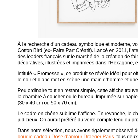
À la recherche d’un cadeau symbolique et moderne, vou
Cotton Bird (ex- Faire Part Créatif). Lancé en 2011, l’ate
des leaders français sur le marché de la création de fai
décoratives, illustrées et imprimées dans l’Hexagone,
Intitulé « Promesse », ce produit se révèle idéal pour off
le noir et blanc met en scène une main d’homme et une
Peu ordinaire tout en restant simple, cette affiche tro
la chambre à coucher ou le bureau. Imprimée sur papie
(30 x 40 cm ou 50 x 70 cm).
Le cadre en chêne sublime l’affiche. En revanche, le cho
judicieux. On aurait préféré du verre compte tenu du prix
Dans notre sélection, nous avons également observé 
bougie cadeau Dose d’amour Draeger Paris
, tous deu