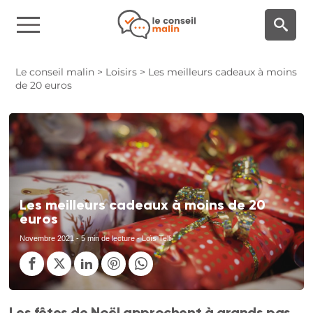
Panneau de gestion des cookies
Le conseil malin
>
Loisirs
>
Les meilleurs cadeaux à moins
de 20 euros
Les meilleurs cadeaux à moins de 20
euros
Novembre 2021
- 5 min de lecture - Loïs Telli
Les fêtes de Noël approchent à grands pas