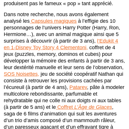
produisent pas le fameux « pop » tant apprécié.
Dans notre recherche, nous avons également
analysé les
Capsules magiques
à l’effigie des 10
personnages de l’univers Harry Potter (Harry, Ron,
Hermione…), avec un animal magique ainsi que 5
surprises à découvrir (à partir de 3 ans),
l’Edukit 4
en 1-Disney Toy Story 4 Clementoni,
coffret de 4
jeux (puzzles, memory, dominos et cubes) pour
développer la mémoire des enfants à partir de 3 ans,
leur dextérité manuelle et leur sens de l’observation,
SOS Noisettes,
jeu de société coopératif Nathan qui
consiste à retrouver les provisions cachées par
l’écureuil (à partir de 4 ans),
Patarev
, pâte à modeler
multicolore rebondissante, parfumable et
rehydratable qui ne colle ni aux doigts ni aux tables
(à partir de 5 ans) et le
Coffret
L’Âge de Glaces
,
saga de 6 films d’animation qui suit les aventures
d’un trio d’amis composé d’un mammouth râleur,
d’un paresseux agaçant et d’un effrayant tigre à