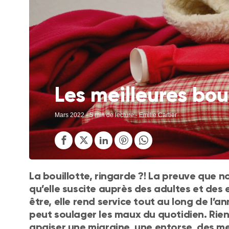
Les meilleures boui
Mars 2022
- 5 min de lecture - Emilie Cartier
La bouillotte, ringarde ?! La preuve que 
qu’elle suscite auprès des adultes et des
être, elle rend service tout au long de l’ann
peut soulager les maux du quotidien. Rien
apaiser une migraine, une entorse, des m