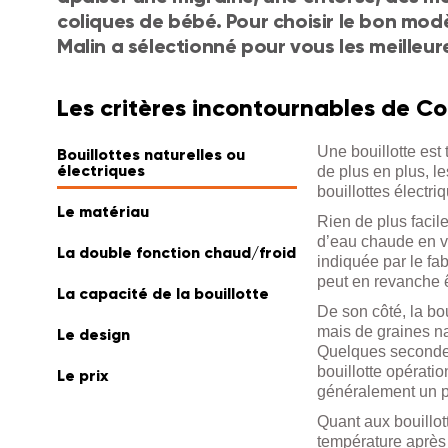
coliques de bébé. Pour choisir le bon mod
Malin a sélectionné pour vous les meilleure
Les critères incontournables de Co
Une bouillotte est
Bouillottes naturelles ou
électriques
de plus en plus, le
bouillottes électri
Le matériau
Rien de plus facile
d’eau chaude en v
La double fonction chaud/froid
indiquée par le fab
peut en revanche êt
La capacité de la bouillotte
De son côté, la bo
mais de graines na
Le design
Quelques secondes
bouillotte opératio
Le prix
généralement un p
Quant aux bouillot
température après 