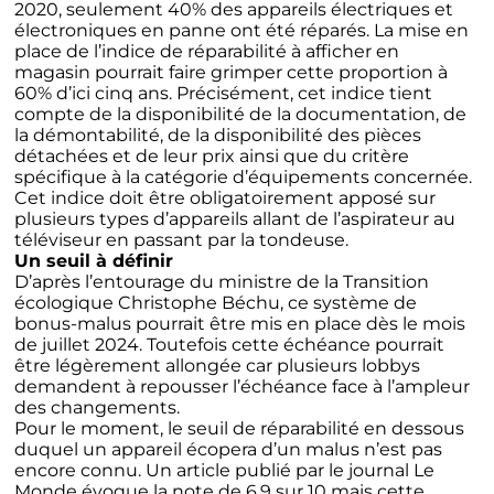
2020, seulement 40% des appareils électriques et
électroniques en panne ont été réparés. La mise en
place de l’indice de réparabilité à afficher en
magasin pourrait faire grimper cette proportion à
60% d’ici cinq ans. Précisément, cet indice tient
compte de la disponibilité de la documentation, de
la démontabilité, de la disponibilité des pièces
détachées et de leur prix ainsi que du critère
spécifique à la catégorie d’équipements concernée.
Cet indice doit être obligatoirement apposé sur
plusieurs types d’appareils allant de
l’aspirateur
au
téléviseur
en passant par
la tondeuse
.
Un seuil à définir
D’après l’entourage du ministre de la Transition
écologique Christophe Béchu, ce système de
bonus-malus pourrait être mis en place dès le mois
de juillet 2024.
Toutefois cette échéance pourrait
être légèrement allongée car plusieurs lobbys
demandent à repousser l’échéance face à l’ampleur
des changements.
Pour le moment, le seuil de réparabilité en dessous
duquel un appareil écopera d’un malus n’est pas
encore connu.
Un article publié par le journal Le
Monde
évoque la note de 6,9 sur 10 mais cette