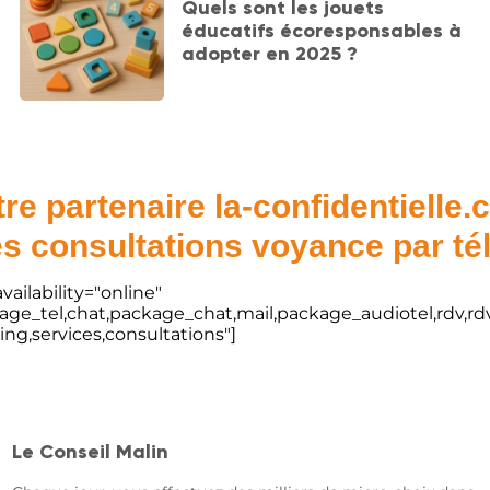
Quels sont les jouets
éducatifs écoresponsables à
adopter en 2025 ?
re partenaire la-confidentielle
s consultations voyance par t
vailability="online"
kage_tel,chat,package_chat,mail,package_audiotel,rdv,rdv
ting,services,consultations"]
Le Conseil Malin