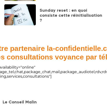
Sunday reset : en quoi
consiste cette réinitialisation
?
re partenaire la-confidentielle
s consultations voyance par t
vailability="online"
kage_tel,chat,package_chat,mail,package_audiotel,rdv,rdv
ting,services,consultations"]
Le Conseil Malin