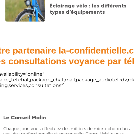
Éclairage vélo : les différents
types d’équipements
re partenaire la-confidentielle
s consultations voyance par t
vailability="online"
kage_tel,chat,package_chat,mail,package_audiotel,rdv,rdv
ting,services,consultations"]
Le Conseil Malin
Chaque jour, vous effectuez des milliers de micro-choix dans
vos vies professionnelle et personnelle. Conseil Malin vous