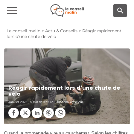
Panneau de gestion des cookies
Le conseil malin
>
Actu & Conseils
>
Réagir rapidement
lors d’une chute de vélo
Réagir rapidement lors d’une chute de
vélo
Janvier 2023
- 5 min de lecture - Johanna Amselem
Quand la promenade vire au cauchemar. Selon les chiffres