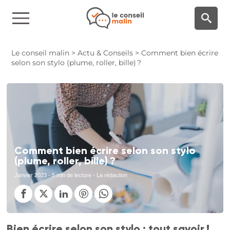
Panneau de gestion des cookies
Le conseil malin
>
Actu & Conseils
>
Comment bien écrire
selon son stylo (plume, roller, bille) ?
Comment bien écrire selon son stylo
(plume, roller, bille) ?
Janvier 2023
- 5 min de lecture - La rédaction
Bien écrire selon son stylo : tout savoir !