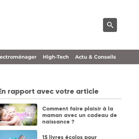
lectroménager
High-Tech
Actu & Conseils
En rapport avec votre article
Comment faire plaisir à la
maman avec un cadeau de
naissance ?
15 livres écolos pour