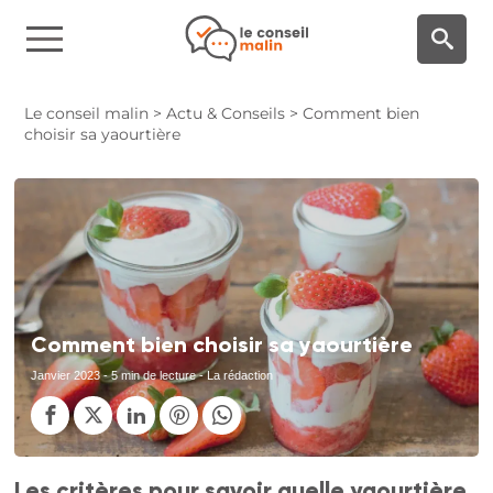
Panneau de gestion des cookies
Le conseil malin
>
Actu & Conseils
>
Comment bien
choisir sa yaourtière
Comment bien choisir sa yaourtière
Janvier 2023
- 5 min de lecture - La rédaction
Les critères pour savoir quelle yaourtière