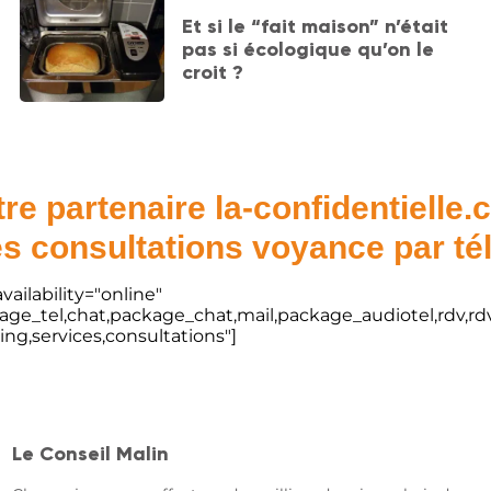
Et si le “fait maison” n’était
pas si écologique qu’on le
croit ?
re partenaire la-confidentielle
s consultations voyance par t
vailability="online"
kage_tel,chat,package_chat,mail,package_audiotel,rdv,rdv
ting,services,consultations"]
Le Conseil Malin