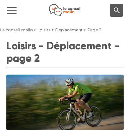
Panneau de gestion des cookies
Le conseil malin
>
Loisirs
>
Déplacement
>
Page 2
Loisirs - Déplacement -
page 2