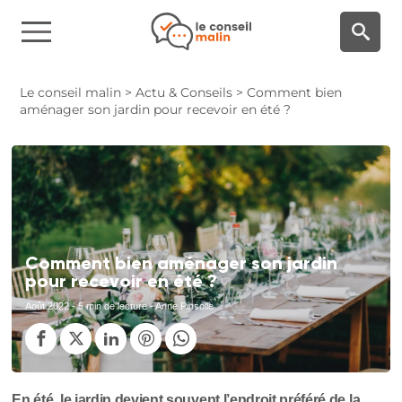
Panneau de gestion des cookies
Le conseil malin
>
Actu & Conseils
>
Comment bien
aménager son jardin pour recevoir en été ?
Comment bien aménager son jardin
pour recevoir en été ?
Août 2022
- 5 min de lecture - Anne Pinsolle
En été, le jardin devient souvent l’endroit préféré de la