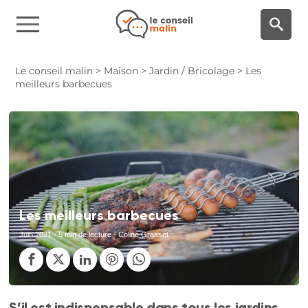
Panneau de gestion des cookies
Le conseil malin
>
Maison
>
Jardin / Bricolage
>
Les
meilleurs barbecues
Les meilleurs barbecues
Juin 2021
- 5 min de lecture - Coline Grasset
S’il est indispensable dans tous les jardins