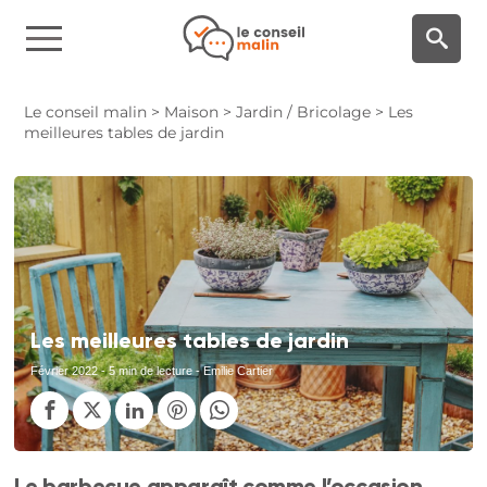
Panneau de gestion des cookies
Le conseil malin
>
Maison
>
Jardin / Bricolage
>
Les
meilleures tables de jardin
Les meilleures tables de jardin
Février 2022
- 5 min de lecture - Emilie Cartier
Le barbecue apparaît comme l’occasion