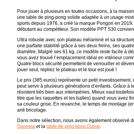
Pour jouer à plusieurs en toutes occasions, à la maison
une table de ping-pong solide adaptée à un usage mixte
sports depuis 1976, a créé la marque Pongori en 2019. 
débutant au compétiteur. Son modèle PPT 530 convient
Ultra robuste avec son plateau mélaminé et sa structure
une parfaite stabilité grâce à ses deux freins, ses qua
diamètre. Malgré ses 61 kg, ce modèle reste facile à 
vous avez trouvé l’emplacement idéal en intérieur comme e
Quatre blocs sécurité permettent de verrouiller et déverr
jouer seul, repliez le plateau et le tour est joué !
Le prix (385 euros) représente un petit investissement
peut servir à plusieurs générations d’enfants. Grâce à leu
résistent très bien aux intempéries. Mieux vaut toutefo
titre que les raquettes et les balles) quand vous avez fi
sa couleur grise. En revanche, le temps de montage (en
anti bricolage.
Dans notre sélection, nous avons également observé d
Sponeta
et la
table de ping pong Dione
.