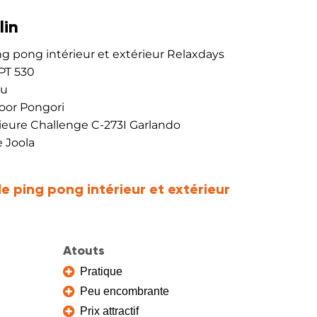
lin
ng pong intérieur et extérieur Relaxdays
PT 530
au
door Pongori
rieure Challenge C-273I Garlando
e Joola
e ping pong intérieur et extérieur
Atouts
Pratique
Peu encombrante
Prix attractif