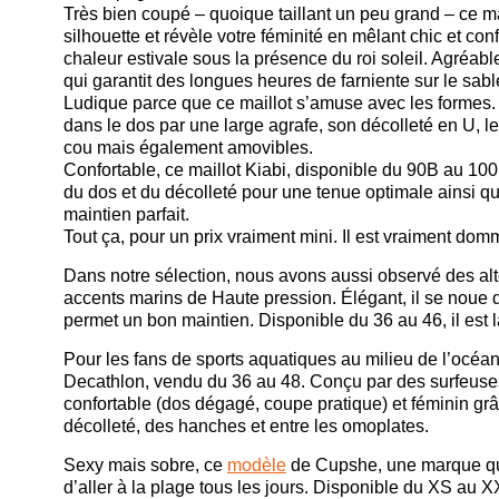
Très bien coupé – quoique taillant un peu grand – ce m
silhouette et révèle votre féminité en mêlant chic et con
chaleur estivale sous la présence du roi soleil. Agréab
qui garantit des longues heures de farniente sur le sabl
Ludique parce que ce maillot s’amuse avec les formes
dans le dos par une large agrafe, son décolleté en U, l
cou mais également amovibles.
Confortable, ce maillot Kiabi, disponible du 90B au 10
du dos et du décolleté pour une tenue optimale ainsi q
maintien parfait.
Tout ça, pour un prix vraiment mini. Il est vraiment dom
Dans notre sélection, nous avons aussi observé des al
accents marins de Haute pression. Élégant, il se noue
permet un bon maintien. Disponible du 36 au 46, il est
Pour les fans de sports aquatiques au milieu de l’océa
Decathlon, vendu du 36 au 48. Conçu par des surfeuses
confortable (dos dégagé, coupe pratique) et féminin grâ
décolleté, des hanches et entre les omoplates.
Sexy mais sobre, ce
modèle
de Cupshe, une marque qui 
d’aller à la plage tous les jours. Disponible du XS au 