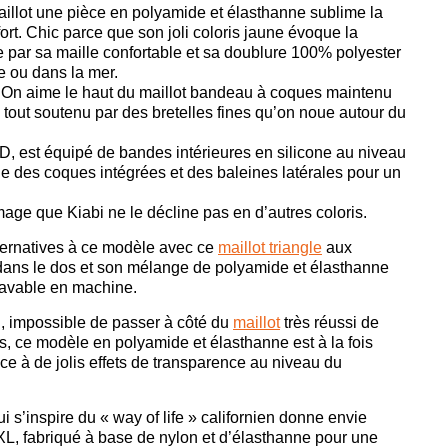
aillot une pièce en polyamide et élasthanne sublime la
fort. Chic parce que son joli coloris jaune évoque la
le par sa maille confortable et sa doublure 100% polyester
e ou dans la mer.
. On aime le haut du maillot bandeau à coques maintenu
e tout soutenu par des bretelles fines qu’on noue autour du
0D, est équipé de bandes intérieures en silicone au niveau
ue des coques intégrées et des baleines latérales pour un
mage que Kiabi ne le décline pas en d’autres coloris.
ternatives à ce modèle avec ce
maillot triangle
aux
 dans le dos et son mélange de polyamide et élasthanne
 lavable en machine.
n, impossible de passer à côté du
maillot
très réussi de
, ce modèle en polyamide et élasthanne est à la fois
ce à de jolis effets de transparence au niveau du
s’inspire du « way of life » californien donne envie
XXL, fabriqué à base de nylon et d’élasthanne pour une