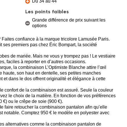
Du 34 au 44
Les points faibles
Grande différence de prix suivant les
options
? Faites confiance à la marque tricolore Lamusée Paris.
it ses premiers pas chez Éric Bompart, la société
bes de mariée. Mais ne vous y trompez pas ! Le vestiaire
s, faciles à reporter en d’autres occasions.
que, la combinaison L’Optimiste Blanche attire l’œil
e haute, son haut en dentelle, ses petites manches
 et dans le dos offrent originalité et élégance à cette
e confort de la combinaison est assuré. Seule la couleur
ez le choix de la matière. En fonction de vos préférences
0 €) ou le crêpe de soie (900 €).
 de faire retoucher la combinaison pantalon afin qu’elle
 est notable. Comptez 950 € le modèle en polyester avec
es alternatives comme la combinaison pantalon de