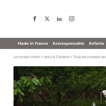
Panneau de gestion des cookies
Made in France
Ecoresponsable
Enfants
Le conseil malin
>
Actu & Conseils
>
Tous les conseils po