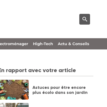
lectroménager
High-Tech
Actu & Conseils
En rapport avec votre article
Astuces pour être encore
plus écolo dans son jardin