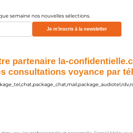
que semaine nos nouvelles sélections.
re partenaire la-confidentielle
s consultations voyance par t
package_tel,chat,package_chat,mail,package_audiotel,rdv,r