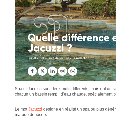
Quelle différence 
Jacuzzi ?
Juillet 2023
- 5 min de lecture - La rédaction
Spa et Jacuzzi sont deux mots différents, mais ont un s
chacun un bassin rempli d’eau chaude, spécialement po
Le mot
Jacuzzi
désigne en réalité un spa ou plus génér
marque déposée.