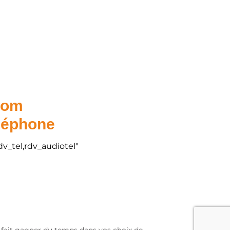
.com
éléphone
dv_tel,rdv_audiotel"