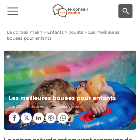
Panneau de gestion des cookies
Le conseil malin
>
Enfants
>
Jouets
>
Les meilleures
bouées pour enfants
Les meilleures bouées pour enfants
Juin 2024
- 5 min de lecture - Johanna Amselem
La saison estivale est souvent synonyme de