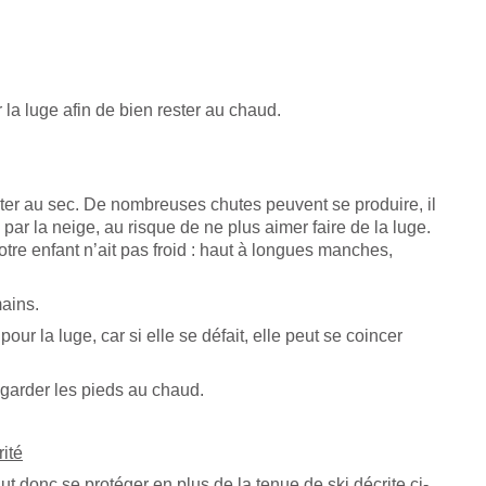
 la luge afin de bien rester au chaud.
er au sec. De nombreuses chutes peuvent se produire, il
par la neige, au risque de ne plus aimer faire de la luge.
re enfant n’ait pas froid : haut à longues manches,
ains.
our la luge, car si elle se défait, elle peut se coincer
garder les pieds au chaud.
rité
aut donc se protéger en plus de la tenue de ski décrite ci-