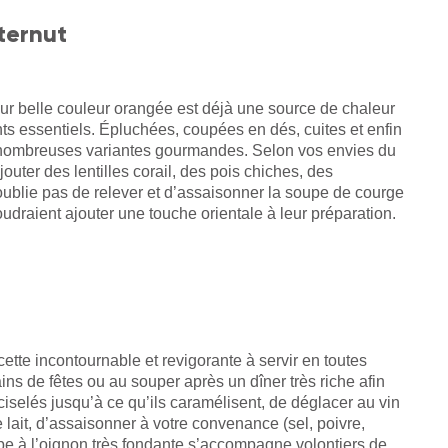
ternut
Leur belle couleur orangée est déjà une source de chaleur
nts essentiels. Épluchées, coupées en dés, cuites et enfin
 nombreuses variantes gourmandes. Selon vos envies du
uter des lentilles corail, des pois chiches, des
ublie pas de relever et d’assaisonner la soupe de courge
raient ajouter une touche orientale à leur préparation.
ette incontournable et revigorante à servir en toutes
ains de fêtes ou au souper après un dîner très riche afin
ns ciselés jusqu’à ce qu’ils caramélisent, de déglacer au vin
e lait, d’assaisonner à votre convenance (sel, poivre,
pe à l’oignon très fondante s’accompagne volontiers de