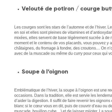
Velouté de potiron / courge but
Les courges sont les stars de l’automne et de l’hiver. 
en soi et elles sont pleines de vitamines et d’antioxyda
mixées, elles servent de base légèrement sucrée à de
moment et le contenu de vos placards, vous pouvez y ajo
châtaignes, du fromage à fondre, des croutons… On n’o
avec de la muscade ou même du curry pour ceux qui voud
Soupe à l’oignon
Emblématique de l’hiver, la soupe à l’oignon est une rec
occasions. Dans la tradition, elle est servie les lendem
d’aider la digestion. Il suffit de faire revenir les oigno
blanc si le cœur vous en dit, puis de couvrir d’eau ou d
muscade, bouillon cube…) et de laisser mijoter. La sou