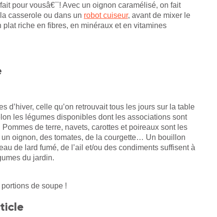
 fait pour vousâ€¯! Avec un oignon caramélisé, on fait
 la casserole ou dans un
robot cuiseur
, avant de mixer le
n plat riche en fibres, en minéraux et en vitamines
e
d’hiver, celle qu’on retrouvait tous les jours sur la table
selon les légumes disponibles dont les associations sont
. Pommes de terre, navets, carottes et poireaux sont les
 un oignon, des tomates, de la courgette… Un bouillon
u de lard fumé, de l’ail et/ou des condiments suffisent à
égumes du jardin.
portions de soupe !
ticle