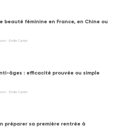
e beauté féminine en France, en Chine ou
ture - Emilie Cartier
nti-âges : efficacité prouvée ou simple
ture - Emilie Cartier
 préparer sa première rentrée à