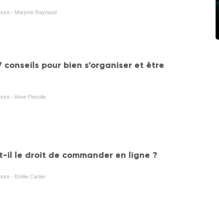
cture - Marjorie Raynaud
 7 conseils pour bien s’organiser et être
ture - Anne Pinsolle
t-il le droit de commander en ligne ?
ture - Emilie Cartier