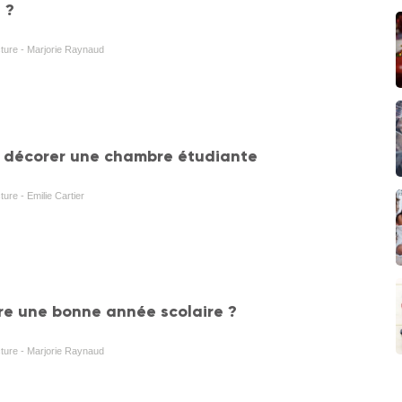
 ?
cture - Marjorie Raynaud
 décorer une chambre étudiante
ture - Emilie Cartier
e une bonne année scolaire ?
cture - Marjorie Raynaud