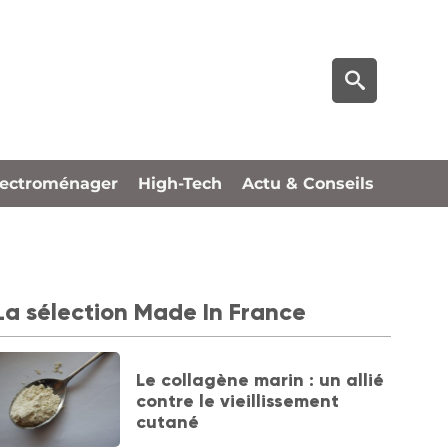
lectroménager
High-Tech
Actu & Conseils
La sélection Made In France
Le collagène marin : un allié
contre le vieillissement
cutané