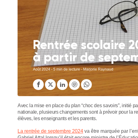
Rentrée scolaire 2
à partir de septe
Août 2024
- 5 min de lecture - Marjorie Raynaud
Avec la mise en place du plan “choc des savoirs”, initié par 
nationale, plusieurs changements sont à prévoir pour la r
élèves, les enseignants et les parents.
La rentrée de septembre 2024
va être marquée par l’ent
Gabriel Attal lorsqu’il était encore ministre de l’Éducat