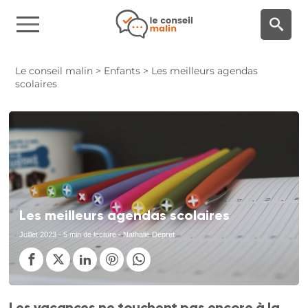
Panneau de gestion des cookies
Le conseil malin
>
Enfants
>
Les meilleurs agendas
scolaires
Les meilleurs agendas scolaires
Juillet 2023
- 5 min de lecture - Nathalie Depret
Les vacances ne touchent pas encore à la