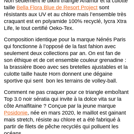
Non seulement le bikini triangle Anamur et la culotte
taille
Bella Flora Blue de Resort Project
sont
résistants aux UV et au chlore mais l’ensemble très
craquant est en polyamide 100% recyclé, lycra Xtra
Life, le tout certifié Oeko-Tex.
Composition identique pour la marque Nénés Paris
qui fonctionne à l’opposé de la fast fahion avec
seulement deux collections par an. On est fan de
son éthique et de cet ensemble couleur grenadine :
la brassière Boeo avec ses bretelles ajustables et la
culotte taille haute Horn donnent une dégaine
sportive qui sent bon les terrains de volley-ball.
Comment ne pas craquer pour ce triangle emboîtant
Top 3.0 noir sératia qui invite à la dolce vita sur la
côte Amalfitaine ? Conçue par la jeune marque
Posidonie
, née en mars 2020, le maillot est gainant
mais stretch, résiste au chlore et a été fabriqué à
partir de filets de pêche recyclés qui polluent les
océans.