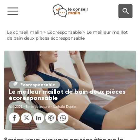
Panneau de gestion des cookies
Le conseil malin
>
Ecoresponsable
>
Le meilleur maillot
de bain deux pièces écoresponsable
Ecoresponsable
Le meilleur maillot de bain deux pièces
écoresponsable
Mai 2021
- 5 min de lecture - Nathalie Depret
Saviez-vous que vous pouviez être sur la