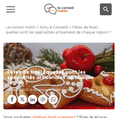
Panneau de gestion des cookies
Le conseil malin
>
Actu & Conseils
>
Fêtes de Noël :
quelles sont les spécialités artisanales de chaque région ?
Fêtes de Noël : quelles sont les
spécialités artisanales de chaque
région ?
Décembre 2023
- 5 min de lecture - Emilie Cartier
Vous souhaitez
célébrer Noël autrement
? Rien de tel que