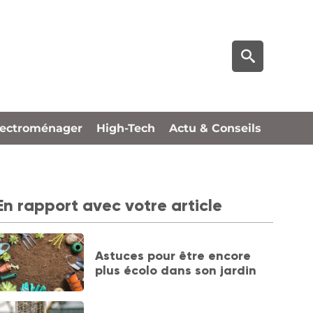
lectroménager
High-Tech
Actu & Conseils
En rapport avec votre article
Astuces pour être encore
plus écolo dans son jardin