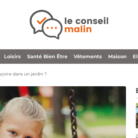
Loisirs
Santé Bien Être
Vêtements
Maison
E
çoire dans un jardin ?