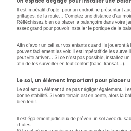
Un espace dégagé pour installer une balan
Il est impératif d’opter pour un endroit ne présentant au
grillages, de la route… Comptez une distance d’au moi
Réfléchissez bien où placer la balançoire dans votre ja
assez grand pour pouvoir installer le portique de la bal
Afin d’avoir un œil sur vos enfants quand ils joueront à 
pouvez facilement les voir. Il est impératif de les surveil
peut vite arriver… Si ce n’est pas possible, installez un
afin de les surveiller en tout confort (banc, transat…).
Le sol, un élément important pour placer u
Le sol est un élément à ne pas négliger également. Il es
bonne stabilité. Si votre terrain est en pente, alors la 
bien tenir.
Il est également judicieux de prévoir un sol avec du sa
chutes.
Si le sol où vous envisagez de poser votre balançoire es