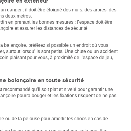
çoire en extérieur
cun danger : il doit être éloigné des murs, des arbres, des
ns deux mètres.
rdin en prenant les bonnes mesures : l’espace doit être
ançoire et assurer les distances de sécurité.
la balançoire, préférez si possible un endroit où vous
ler, surtout lorsqu’ils sont petits. Une chute ou un accident
 coin plaisant pour vous, à proximité de l’espace de jeu,
ne balançoire en toute sécurité
t recommandé qu’il soit plat et nivelé pour garantir une
balançoire pourra bouger et les fixations risquent de ne pas
ble ou de la pelouse pour amortir les chocs en cas de
t en béton, en pierre ou en carrelage, cela peut être