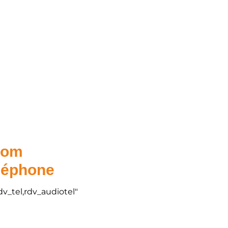
.com
éléphone
dv_tel,rdv_audiotel"