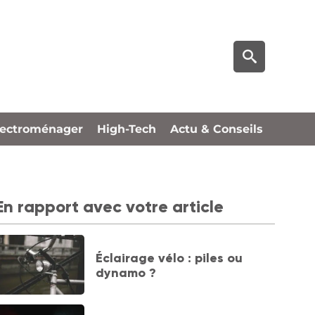
lectroménager
High-Tech
Actu & Conseils
En rapport avec votre article
Éclairage vélo : piles ou
dynamo ?