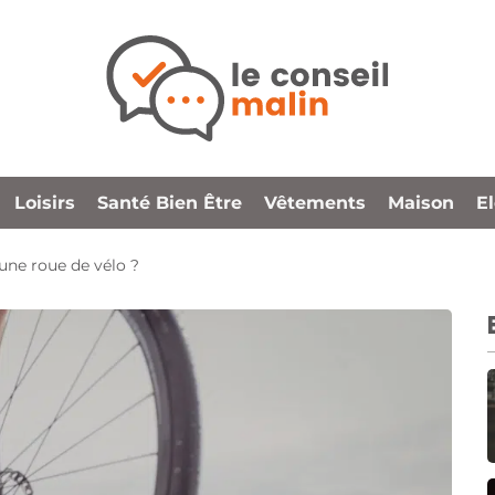
Loisirs
Santé Bien Être
Vêtements
Maison
E
ne roue de vélo ?