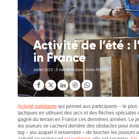
Activité de l’été :
in France
Juillet 2023
- 5 min de lecture - Anne Pinsolle
Activité palpitante
qui permet aux participants – le plus
tactiques en utilisant des arcs et des flèches spéciale
gagné du terrain en France ces dernières années. Le j
les joueurs se cachent derrière des obstacles pour évite
tag – jeu auquel il ressemble – de toucher les joueurs 
activité se pratiquant
en extérieur
, elle est soumise
aux 