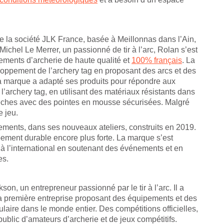
e la société JLK France, basée à Meillonnas dans l’Ain,
hel Le Merrer, un passionné de tir à l’arc, Rolan s’est
pements d’archerie de haute qualité et
100% français
. La
eloppement de l’archery tag en proposant des arcs et des
La marque a adapté ses produits pour répondre aux
’archery tag, en utilisant des matériaux résistants dans
èches avec des pointes en mousse sécurisées. Malgré
e jeu.
ements, dans ses nouveaux ateliers, construits en 2019.
pement durable encore plus forte. La marque s’est
à l’international en soutenant des événements et en
es.
on, un entrepreneur passionné par le tir à l’arc. Il a
a première entreprise proposant des équipements et des
laire dans le monde entier. Des compétitions officielles,
public d’amateurs d’archerie et de jeux compétitifs.