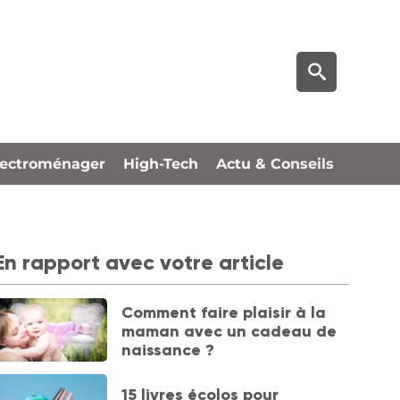
lectroménager
High-Tech
Actu & Conseils
En rapport avec votre article
Comment faire plaisir à la
maman avec un cadeau de
naissance ?
15 livres écolos pour