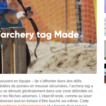
 l’archery tag Made
 souvent en équipe – de s’affronter dans des défis
s dotées de pointes en mousse sécurisées, l’archery tag a
eu se déroule généralement dans une zone délimitée où
r les flèches adverses. L’objectif reste, comme au laser
adverses tout en évitant d’être touché soi-même. Cette
conditions météorologiques
et a besoin d’un espace