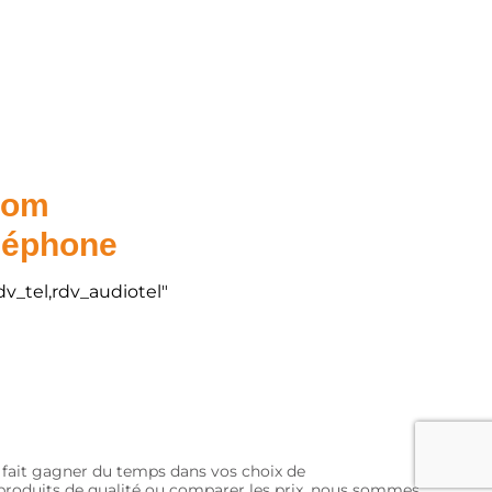
.com
éléphone
dv_tel,rdv_audiotel"
s fait gagner du temps dans vos choix de
s produits de qualité ou comparer les prix, nous sommes