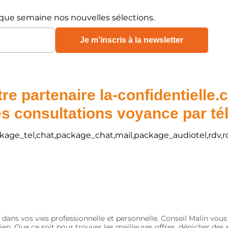
que semaine nos nouvelles sélections.
re partenaire la-confidentielle
s consultations voyance par t
package_tel,chat,package_chat,mail,package_audiotel,rdv,r
 dans vos vies professionnelle et personnelle. Conseil Malin vou
ien. Que ce soit pour trouver les meilleures offres, dénicher de