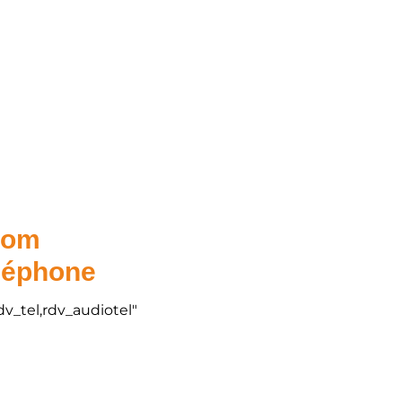
.com
éléphone
dv_tel,rdv_audiotel"