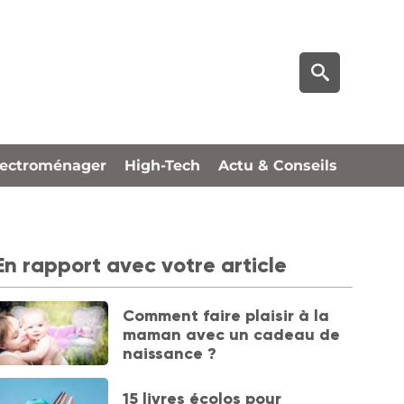
lectroménager
High-Tech
Actu & Conseils
En rapport avec votre article
Comment faire plaisir à la
maman avec un cadeau de
naissance ?
15 livres écolos pour