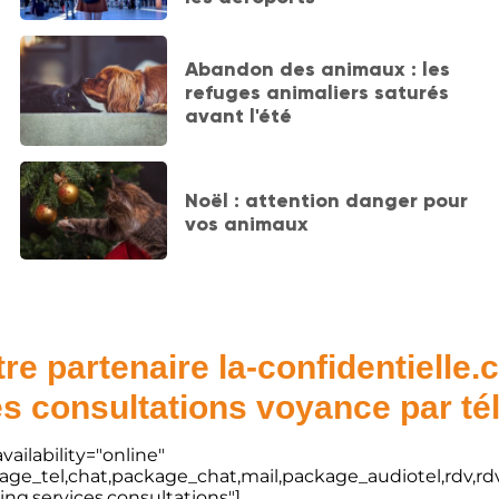
Abandon des animaux : les
refuges animaliers saturés
avant l'été
Noël : attention danger pour
vos animaux
re partenaire la-confidentielle
s consultations voyance par t
vailability="online"
kage_tel,chat,package_chat,mail,package_audiotel,rdv,rdv
ting,services,consultations"]