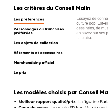
Les critères du Conseil Malin
Essayez de connaît
Les préférences
culture pop. Est-el
dessinées, de musi
Personnages ou franchises
préférées
en savez sur ses p
lui plaira.
Les objets de collection
Vêtements et accessoires
Merchandising officiel
Le prix
Les modèles choisis par Conseil Ma
Meilleur rapport qualité/prix
: La figurine Ba
Coup de coeur
: Le puzzle 3D Iron Man à cons