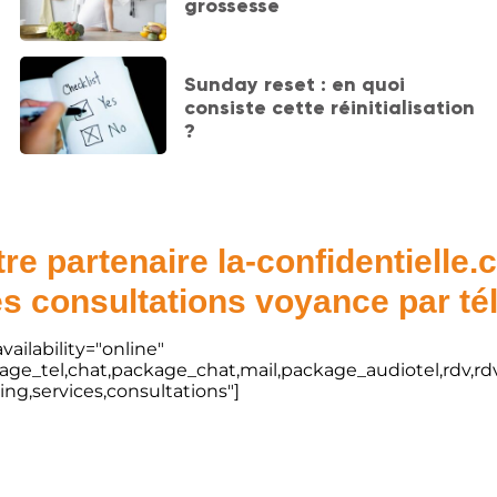
grossesse
Sunday reset : en quoi
consiste cette réinitialisation
?
re partenaire la-confidentielle
s consultations voyance par t
vailability="online"
kage_tel,chat,package_chat,mail,package_audiotel,rdv,rdv
ting,services,consultations"]