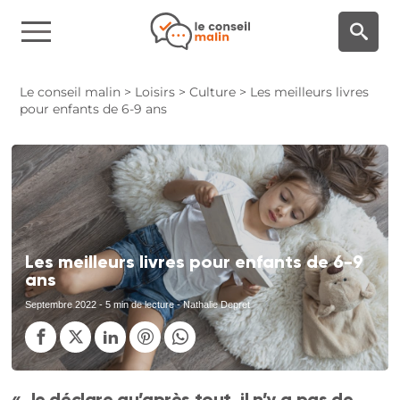
Panneau de gestion des cookies
Le conseil malin
>
Loisirs
>
Culture
>
Les meilleurs livres
pour enfants de 6-9 ans
Les meilleurs livres pour enfants de 6-9
ans
Septembre 2022
- 5 min de lecture - Nathalie Depret
« Je déclare qu’après tout, il n’y a pas de