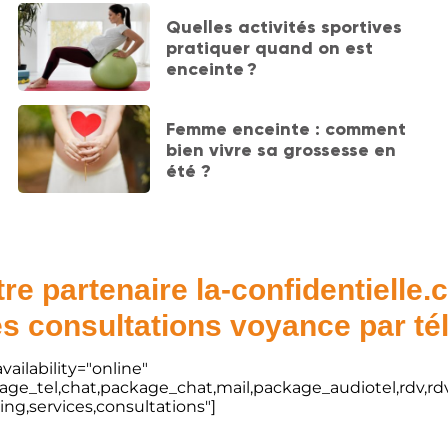
Quelles activités sportives
pratiquer quand on est
enceinte ?
Femme enceinte : comment
bien vivre sa grossesse en
été ?
re partenaire la-confidentielle
s consultations voyance par t
vailability="online"
kage_tel,chat,package_chat,mail,package_audiotel,rdv,rdv
ting,services,consultations"]