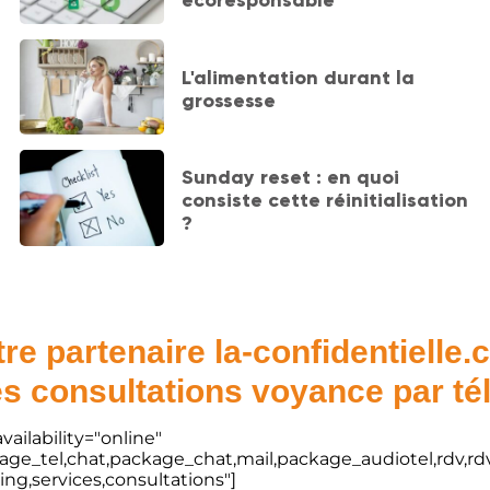
écoresponsable
L'alimentation durant la
grossesse
Sunday reset : en quoi
consiste cette réinitialisation
?
re partenaire la-confidentielle
s consultations voyance par t
vailability="online"
kage_tel,chat,package_chat,mail,package_audiotel,rdv,rdv
ting,services,consultations"]