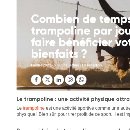
Combien de temps 
trampoline par jou
faire bénéficier v
bienfaits ?
Février 2023
- 5 min de lecture - La rédaction
Le trampoline : une activité physique attra
Le
trampoline
est une activité sportive comme une autr
physique ! Bien sûr, pour tirer profit de ce sport, il est 