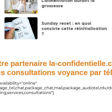
L'alimentation durant la
grossesse
Sunday reset : en quoi
consiste cette réinitialisation
?
re partenaire la-confidentielle
s consultations voyance par t
vailability="online"
kage_tel,chat,package_chat,mail,package_audiotel,rdv,rdv
ting,services,consultations"]