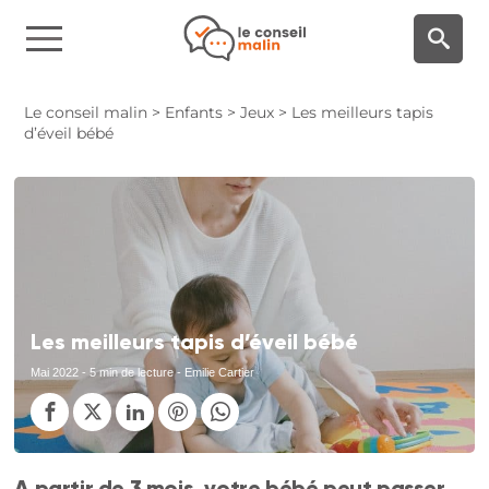
Panneau de gestion des cookies
Le conseil malin
>
Enfants
>
Jeux
>
Les meilleurs tapis
d’éveil bébé
Les meilleurs tapis d’éveil bébé
Mai 2022
- 5 min de lecture - Emilie Cartier
A partir de 3 mois, votre bébé peut passer